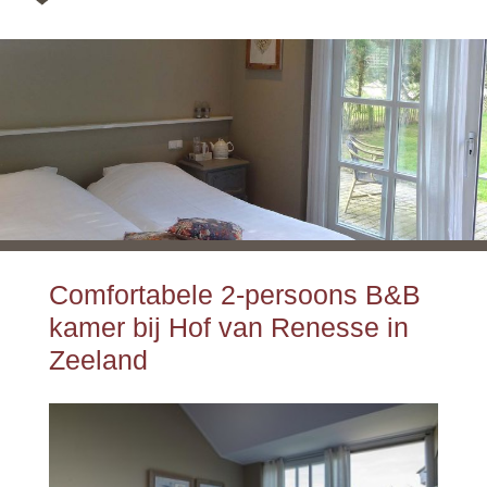
Comfortabele 2-persoons B&B
kamer bij Hof van Renesse in
Zeeland
2-persoonskamer
Comfortabele boxsprings
Badkamer met douche, wastafel en toilet