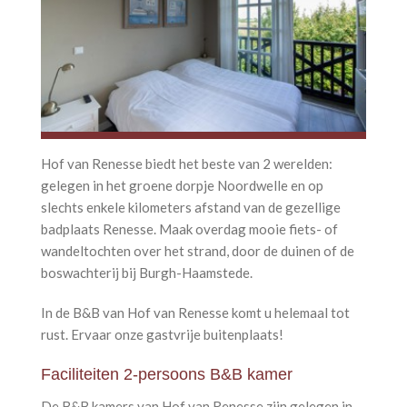
Inclusief ontbijt
Televisie
Gratis wifi
Huisdieren niet welkom
Hof van Renesse biedt het beste van 2 werelden:
gelegen in het groene dorpje Noordwelle en op
slechts enkele kilometers afstand van de gezellige
badplaats Renesse. Maak overdag mooie fiets- of
wandeltochten over het strand, door de duinen of de
boswachterij bij Burgh-Haamstede.
In de B&B van Hof van Renesse komt u helemaal tot
rust. Ervaar onze gastvrije buitenplaats!
Faciliteiten 2-persoons B&B kamer
De B&B kamers van Hof van Renesse zijn gelegen in