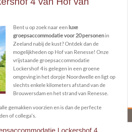
ershof 4 van Hof van
Bent u op zoek naar een
luxe
groepsaccommodatie voor 20 personen
in
Zeeland nabij de kust? Ontdek dan de
mogelijkheden op Hof van Renesse! Onze
vrijstaande groepsaccommodatie
Lockershof 4 is gelegen in een groene
omgeving in het dorpje Noordwelle en ligt op
slechts enkele kilometers afstand van de
Brouwersdam en het strand van Renesse.
lle gemakken voorzien en is dan de perfecte
den of collega’s.
roepsaccommodatie Lockershof 4