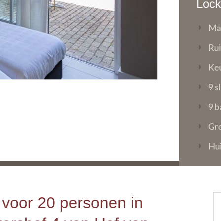
Lock
Ma
Ru
Ke
9 s
9 
Gro
Hui
voor 20 personen in