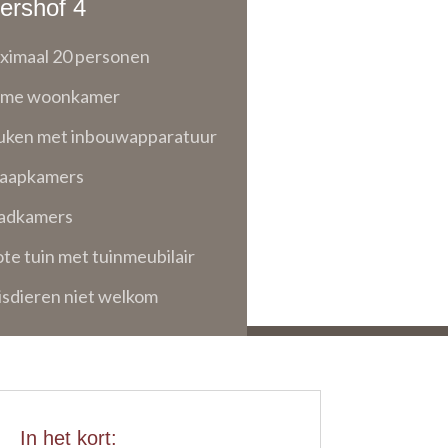
ershof 4
ximaal 20 personen
ime woonkamer
uken met inbouwapparatuur
laapkamers
badkamers
te tuin met tuinmeubilair
sdieren niet welkom
In het kort: